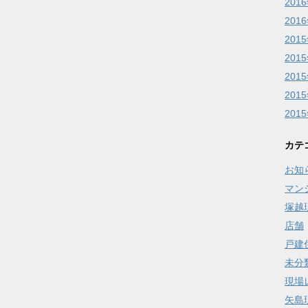
201
201
201
201
201
201
201
カテ
お知
マン
塚越
店舗
戸建
未分
現場
矢島