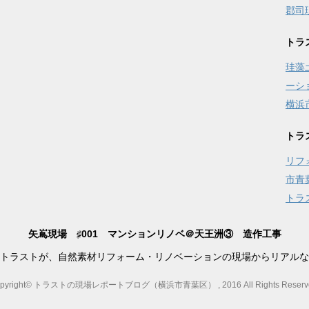
郡司
トラ
珪藻
ーシ
横浜
トラ
リフ
市青
トラ
矢嶌現場 ♯001 マンションリノベ＠天王洲③ 造作工事
トラストが、自然素材リフォーム・リノベーションの現場からリアルな
pyright© トラストの現場レポートブログ（横浜市青葉区） , 2016 All Rights Reserv