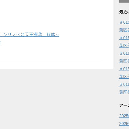
最近
＃0
葉区
ションリノベ＠天王洲② 解体～
＃0
作
葉区
＃0
葉区
＃0
葉区
＃0
葉区
アー
202
202