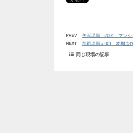
PREV
矢嶌現場 ♯001 マン
NEXT
郡司現場＃001 本棚造
同じ現場の記事