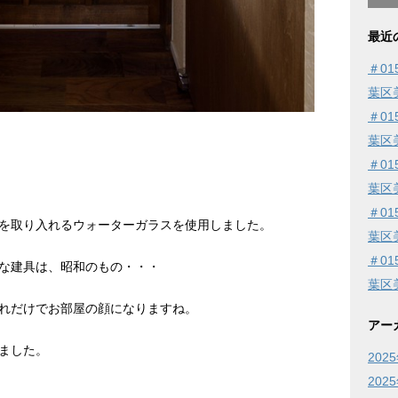
最近
＃0
葉区
＃0
葉区
＃0
葉区
＃0
を取り入れるウォーターガラスを使用しました。
葉区
＃0
な建具は、昭和のもの・・・
葉区
れだけでお部屋の顔になりますね。
アー
ました。
202
202