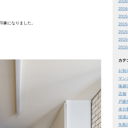
201
201
201
印象になりました。
201
201
201
201
カテ
お知
マン
塚越
店舗
戸建
未分
現場
矢島