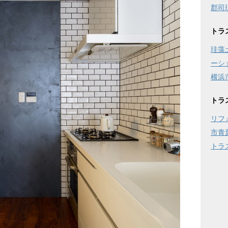
郡司
トラ
珪藻
ーシ
横浜
トラ
リフ
市青
トラ